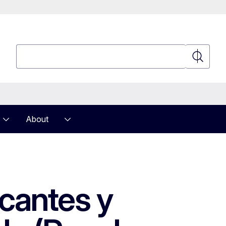
Search
Search
About
icantes y