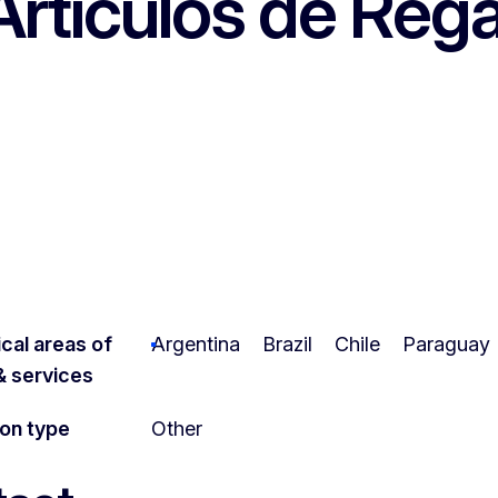
rtículos de Rega
cal areas of
Argentina
Brazil
Chile
Paraguay
 & services
ion type
Other